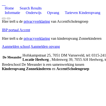
Home
Search Results
Informatie
Onderwijs
Opvang
Tarieven Kinderopvang
Hier treft u de
privacyverklaring
van AccentScholengroep
IBP portaal Accent
Hier treft u de
privacyverklaring
van kinderopvang Zonnekinderen
Aanmelden school
Aanmelden opvang
Hofskampstraat 25, 7051 DM Varsseveld, tel: 0315-24
De Meeander
Locatie Heelweg
, Molenweg 39, 7055 AH Heelweg, te
Bredeschool De Meeander is een samenwerking tussen
Kinderopvang Zonnekinderen
en
AccentScholengroep