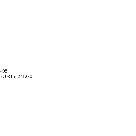
1498
l: 0315- 241280