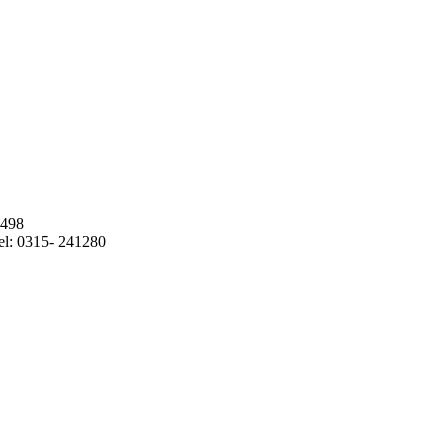
1498
l: 0315- 241280